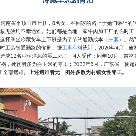
5日，河南省平顶山市叶县，8名女工在回家的路上于她们乘坐的
救无效均不幸遇难。她们都是当地一家牛肉加工厂的临时工
选择乘坐冷藏货车上下班是为了节约通勤成本（
来源
）。然
时工命丧通勤路的惨剧。据
工事有料
统计，2020年4月，
造成12名种植洋葱的零工死亡、4人受伤；同年10月，吉林
车祸，死伤者多为掰玉米的零工；2022年5月，广东省一辆
工全部遇难。
上述遇难者无一例外多数为村镇女性零工。